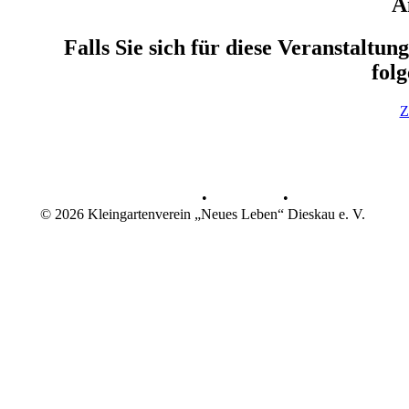
A
Falls Sie sich für diese Veranstaltun
fol
Z
Datenschutz
•
Impressum
•
© 2026 Kleingartenverein „Neues Leben“ Dieskau e. V.