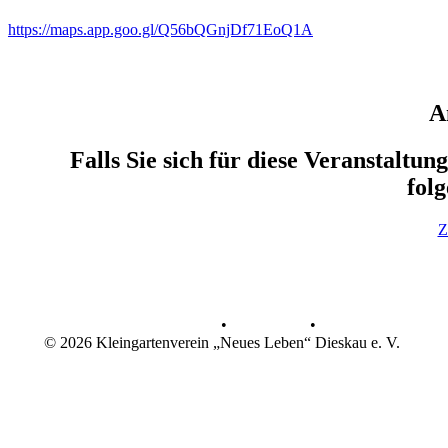
https://maps.app.goo.gl/Q56bQGnjDf71EoQ1A
A
Falls Sie sich für diese Veranstaltun
fol
Z
Datenschutz
•
Impressum
•
© 2026 Kleingartenverein „Neues Leben“ Dieskau e. V.